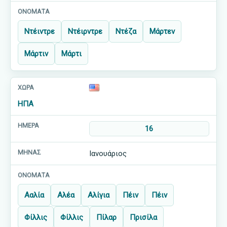
Ντέιντρε
Ντέιρντρε
Ντέζα
Μάρτεν
Μάρτιν
Μάρτι
ΗΠΑ
16
Ιανουάριος
Ααλία
Αλέα
Αλίγια
Πέιν
Πέιν
Φίλλις
Φίλλις
Πίλαρ
Πρισίλα