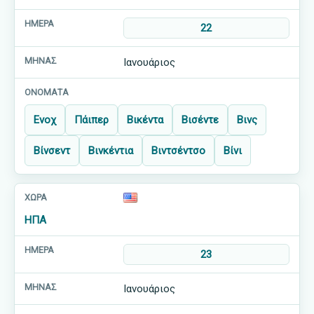
22
Ιανουάριος
Ενοχ
Πάιπερ
Βικέντα
Βισέντε
Βινς
Βίνσεντ
Βινκέντια
Βιντσέντσο
Βίνι
ΗΠΑ
23
Ιανουάριος