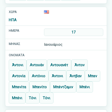
ΗΠΑ
17
Ιανουάριος
Άντονι
Αντουάν
Αντουανέτ
Άντον
Αντονία
Αντόνιο
Άντονι
Άντβαν
Μπεν
Μπενίτα
Μπενίτο
Μπέντζαμιν
Μπένι
Μπένι
Τόνι
Τόνι