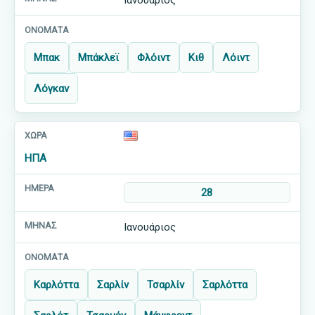
Ιανουάριος
Μπακ
Μπάκλεϊ
Φλόιντ
Κιθ
Λόιντ
Λόγκαν
ΗΠΑ
28
Ιανουάριος
Καρλόττα
Σαρλίν
Τσαρλίν
Σαρλόττα