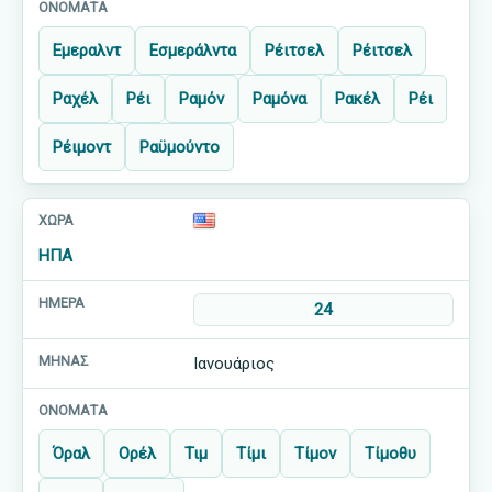
Εμεραλντ
Εσμεράλντα
Ρέιτσελ
Ρέιτσελ
Ραχέλ
Ρέι
Ραμόν
Ραμόνα
Ρακέλ
Ρέι
Ρέιμοντ
Ραϋμούντο
ΗΠΑ
24
Ιανουάριος
Όραλ
Ορέλ
Τιμ
Τίμι
Τίμον
Τίμοθυ