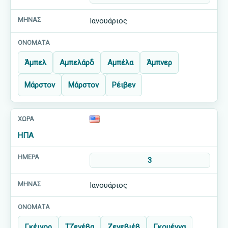
Ιανουάριος
Άμπελ
Αμπελάρδ
Αμπέλα
Άμπνερ
Μάρστον
Μάρστον
Ρέιβεν
ΗΠΑ
3
Ιανουάριος
Γκέινορ
Τζενέβα
Ζενεβιέβ
Γκουέννα