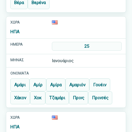
Βέρα
Βερένα
ΗΠΑ
25
Ιανουάριος
Αμάρι
Αμίρ
Αμίρα
Αμαριόν
Γουέιν
Χάκον
Χοκ
Τζαμάρι
Πρινς
Πρινσές
ΗΠΑ