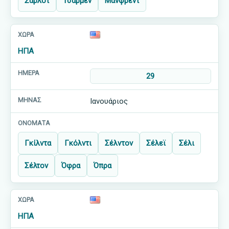
Σαρλότ
Τσαρμέν
Μάνφρεντ
ΗΠΑ
29
Ιανουάριος
Γκίλντα
Γκόλντι
Σέλντον
Σέλεϊ
Σέλι
Σέλτον
Όφρα
Όπρα
ΗΠΑ