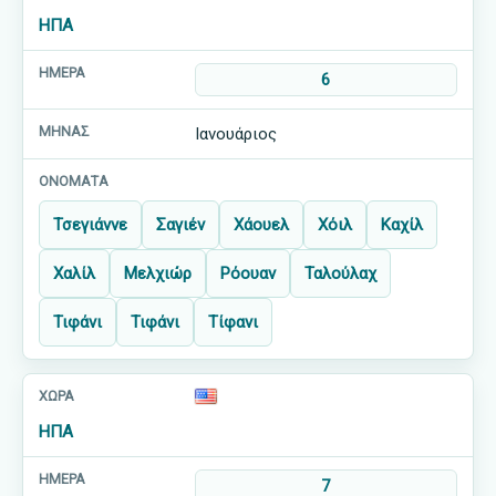
ΗΠΑ
6
Ιανουάριος
Τσεγιάννε
Σαγιέν
Χάουελ
Χόιλ
Καχίλ
Χαλίλ
Μελχιώρ
Ρόουαν
Ταλούλαχ
Τιφάνι
Τιφάνι
Τίφανι
ΗΠΑ
7