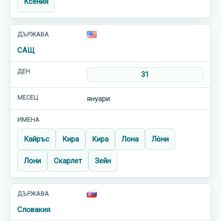
Ксения
САЩ
31
януари
Кайръс
Кира
Кира
Лона
Ло̀ни
Лони
Скарлет
Зейн
Словакия