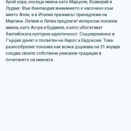
брой хора, носещи имена като Марцели, Ксаверий и
Лудвиг. Във Финландия вниманието е насочено към
името Алли, а в Италия празникът принадлежи на
Мартина. Латвия и Литва предлагат интересни локални
имена, като Астра и Будвиле, които обогатяват
балтийската културна идентичност. Същевременно в
Гърция денят е посветен на Кирос и Евдоксия. Това
разнообразие показва как всяка държава на 31 януари
следва своите собствени уникални традиции в
почитането на имената.