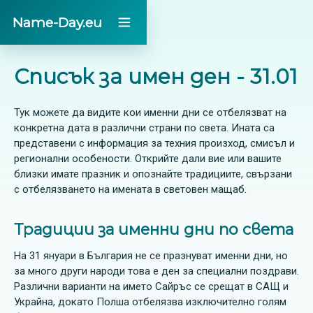
Name-Day.eu
Списък за имен ден - 31.01
Тук можете да видите кои именни дни се отбелязват на
конкретна дата в различни страни по света. Ината са
представени с информация за техния произход, смисъл и
регионални особености. Открийте дали вие или вашите
близки имате празник и опознайте традициите, свързани
с отбелязването на имената в световен мащаб.
Традиции за именни дни по света
На 31 януари в България не се празнуват именни дни, но
за много други народи това е ден за специални поздрави.
Различни варианти на името Сайръс се срещат в САЩ и
Украйна, докато Полша отбелязва изключително голям