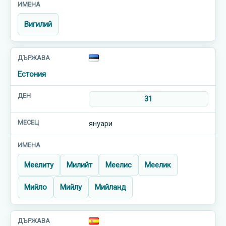
Вигилий
Естония
31
януари
Мeeлиту
Милийт
Меелис
Мeeлик
Мийло
Мийлу
Мийланд