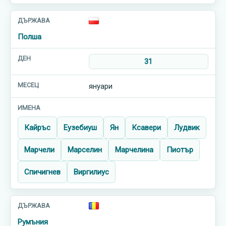
Полша
31
януари
Кайръс
Еузебиуш
Ян
Ксавери
Лудвик
Марчели
Марселин
Марчелина
Пиотър
Спичигнев
Виргилиус
Румъния