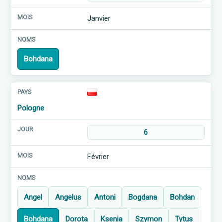
Janvier
Bohdana
Pologne
6
Février
Angel
Angelus
Antoni
Bogdana
Bohdan
Bohdana
Dorota
Ksenia
Szymon
Tytus