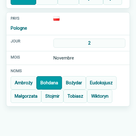
Pologne
2
Novembre
Ambroży
Bohdana
Bożydar
Eudoksjusz
Małgorzata
Stojmir
Tobiasz
Wiktoryn