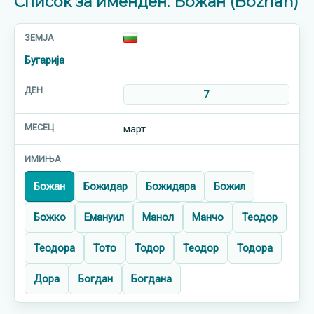
Список за именден: Божан (Bozhan)
Бугарија
7
март
Божан
Божидар
Божидара
Божил
Божко
Емануил
Манол
Манчо
Теодор
Теодора
Тото
Тодор
Теодор
Тодора
Дора
Богдан
Богдана