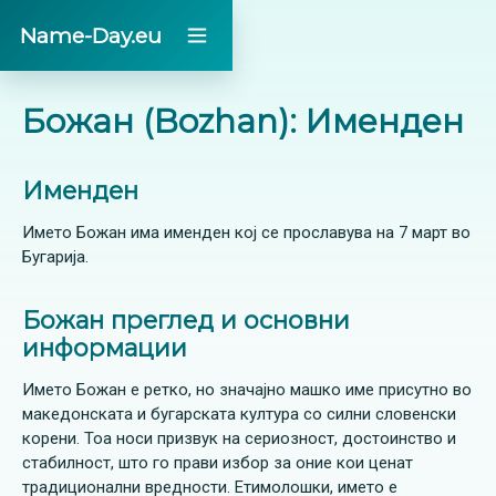
Name-Day.eu
Божан (Bozhan): Именден
Именден
Името Божан има именден кој се прославува на 7 март во
Бугарија.
Божан преглед и основни
информации
Името Божан е ретко, но значајно машко име присутно во
македонската и бугарската култура со силни словенски
корени. Тоа носи призвук на сериозност, достоинство и
стабилност, што го прави избор за оние кои ценат
традиционални вредности. Етимолошки, името е