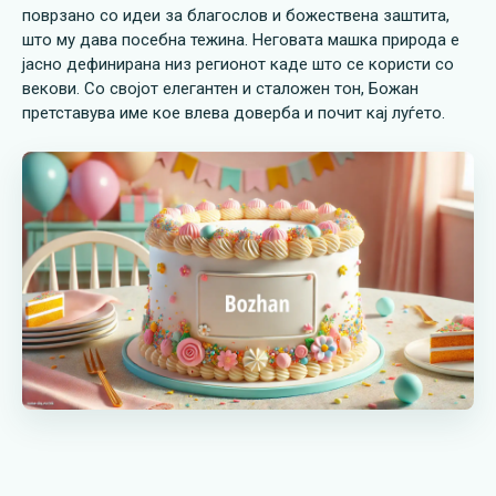
поврзано со идеи за благослов и божествена заштита,
што му дава посебна тежина. Неговата машка природа е
јасно дефинирана низ регионот каде што се користи со
векови. Со својот елегантен и сталожен тон, Божан
претставува име кое влева доверба и почит кај луѓето.